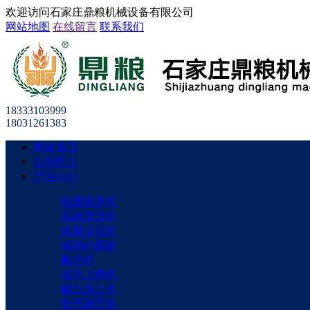
欢迎访问石家庄鼎粮机械设备有限公司
网站地图
在线留言
联系我们
18333103999
18031261383
网站首页
公司简介
产品中心
比重精选机
风筛清选机
比重去石机
移动分级筛
抛光机
提升上料机
磁力选土机
脱壳除芒机