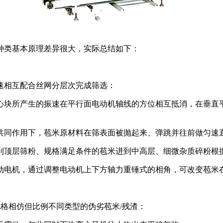
种类基本原理差异很大，实际总结如下：
速相互配合丝网分层次完成筛选：
心块所产生的振速在平行面电动机轴线的方位相互抵消，在垂直
共同作用下，苞米原材料在筛表面被抛起来、弹跳并往前做匀速
到顶层筛粉、规格满足条件的苞米进到中高层、细微杂质碎粉根
动电机，通过调整电动机上下方轴力重锤式的相角，可改变苞米
格相仿但比例不同类型的伪劣苞米/残渣：