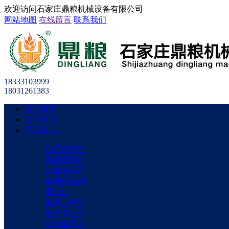
欢迎访问石家庄鼎粮机械设备有限公司
网站地图
在线留言
联系我们
18333103999
18031261383
网站首页
公司简介
产品中心
比重精选机
风筛清选机
比重去石机
移动分级筛
抛光机
提升上料机
磁力选土机
脱壳除芒机