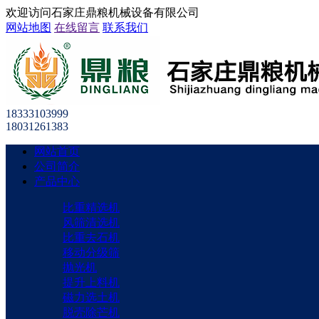
欢迎访问石家庄鼎粮机械设备有限公司
网站地图
在线留言
联系我们
18333103999
18031261383
网站首页
公司简介
产品中心
比重精选机
风筛清选机
比重去石机
移动分级筛
抛光机
提升上料机
磁力选土机
脱壳除芒机