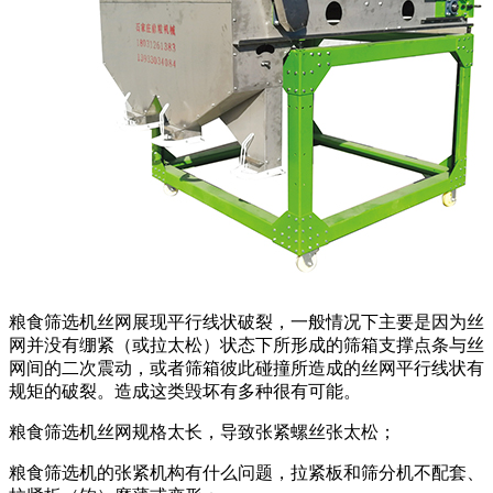
粮食筛选机丝网展现平行线状破裂，一般情况下主要是因为丝
网并没有绷紧（或拉太松）状态下所形成的筛箱支撑点条与丝
网间的二次震动，或者筛箱彼此碰撞所造成的丝网平行线状有
规矩的破裂。造成这类毁坏有多种很有可能。
粮食筛选机丝网规格太长，导致张紧螺丝张太松；
粮食筛选机的张紧机构有什么问题，拉紧板和筛分机不配套、