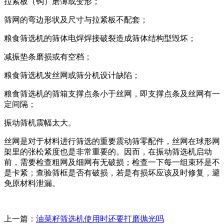
拉紧板（钩）磨薄或变形；
筛网的弯边形状及尺寸与拉紧板不配套；
粮食筛选机的筛体电焊焊接破裂造成筛体结构型毁坏；
减振垫条磨损或有空档；
粮食筛选机发丝网或筛分机设计缺陷；
粮食筛选机的筛箱支撑点条小于丝网，即支撑点条及丝网有一
定间隔；
振动筛机震幅太大。
丝网是对于材料进行筛选的重要震动筛零配件，丝网在球形网
架里的张松紧度也是非常重要的。因而，在振动筛选机启动
前，需要检查粗网及细网有无破损；检查一下每一组束环是不
是卡紧；查验筛框是否有破损，若是有损坏应该及时修复，避
免原材料泄漏。
上一篇：
油菜籽筛选机使用时还要打磨抛光吗