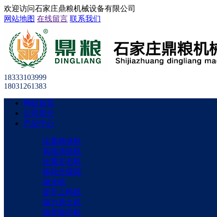
欢迎访问石家庄鼎粮机械设备有限公司
网站地图
在线留言
联系我们
18333103999
18031261383
网站首页
公司简介
产品中心
比重精选机
风筛清选机
比重去石机
移动分级筛
抛光机
提升上料机
磁力选土机
脱壳除芒机