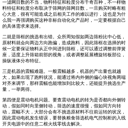
一滤网目数的不当，物料特征和粒度分布千奇百种，不一样物
料特征和粒度分布取决于筛网的筛网目数，一旦购买时略有粗
心大意，很有可能造成之后相关工作的难以进行，这也是为什
么我一再强调购买这种非标自动化化产品时，一定要根据自己
的具体需求来选择。
二就是筛框的挑选有出错。众所周知假如两边筛粉比中心低，
原材料就会向两边方向跑偏，造成跑料，因此筛框在选择的时
候一定要保证物料从正中间进到筛框，还可以通过调整前弹簧
座，适度上升筛箱前部的视角，或者调整延展槽旋转板部位，
操纵液体分布特征。
三是机器的震幅难题。一般震幅越多，机器的产出量也就越
大，如果出现了跑料状况，能通过将内外侧的偏心块视角两端
对齐来调节，那样震幅也能增加到比较大，还能提升挑选生产
量，一举两得。
第四便是震动电机问题。要查震动电机的转为是否都向外侧转
动，假如同时向里侧转动，筛选的速度很慢，假如同方向转
动，震幅不大，大部分会有不挑选原材料不往前运转的状况，
因此震动电机发生错误，要替换粮食筛选机电气控制柜的入线
开关电源中的任意二根火线零线去解决。