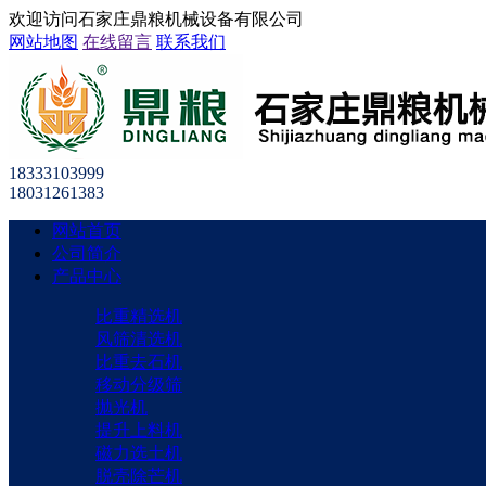
欢迎访问石家庄鼎粮机械设备有限公司
网站地图
在线留言
联系我们
18333103999
18031261383
网站首页
公司简介
产品中心
比重精选机
风筛清选机
比重去石机
移动分级筛
抛光机
提升上料机
磁力选土机
脱壳除芒机